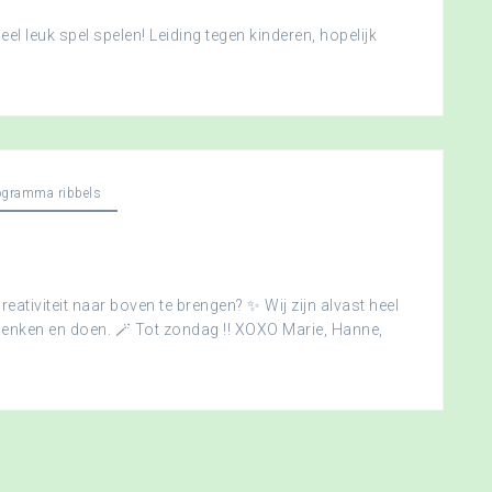
l leuk spel spelen! Leiding tegen kinderen, hopelijk
ogramma ribbels
creativiteit naar boven te brengen? ✨ Wij zijn alvast heel
edenken en doen. 🪄 Tot zondag !! XOXO Marie, Hanne,