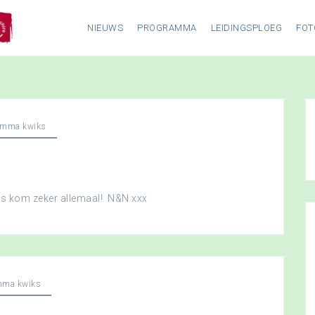
NIEUWS
PROGRAMMA
LEIDINGSPLOEG
FOT
amma kwiks
dus kom zeker allemaal! N&N xxx
mma kwiks