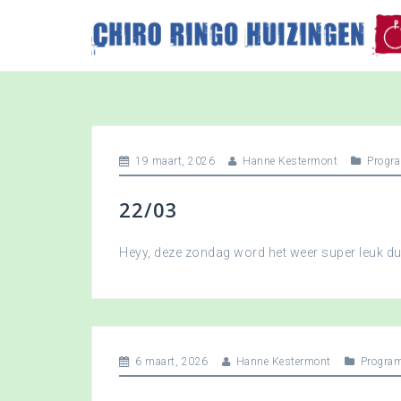
S
k
i
p
t
o
c
o
19 maart, 2026
Hanne Kestermont
Progr
n
t
22/03
e
n
t
Heyy, deze zondag word het weer super leuk 
6 maart, 2026
Hanne Kestermont
Progra