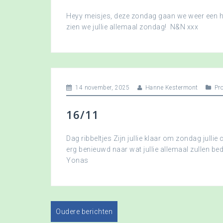
Heyy meisjes, deze zondag gaan we weer een hee
zien we jullie allemaal zondag! N&N xxx
14 november, 2025
Hanne Kestermont
Pr
16/11
Dag ribbeltjes Zijn jullie klaar om zondag jullie 
erg benieuwd naar wat jullie allemaal zullen b
Yonas
Oudere berichten
B