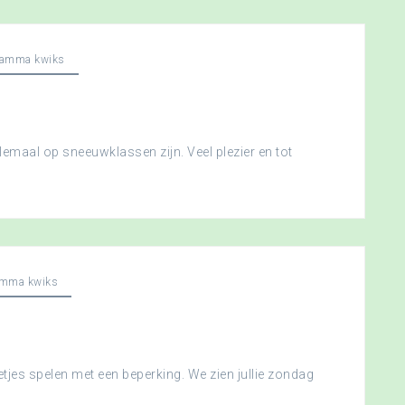
ramma kwiks
llemaal op sneeuwklassen zijn. Veel plezier en tot
amma kwiks
etjes spelen met een beperking. We zien jullie zondag