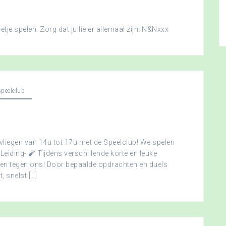
je spelen. Zorg dat jullie er allemaal zijn! N&Nxxx
peelclub
vliegen van 14u tot 17u met de Speelclub! We spelen
 Leiding- 🧨 Tijdens verschillende korte en leuke
men tegen ons! Door bepaalde opdrachten en duels
, snelst […]