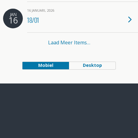
16 JANUARI, 2026
JAN
16
18/01
Laad Meer Items…
Mobiel
Desktop